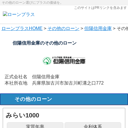
その他のローン選びにプラスの価値を。
このサイトはPRリンクを含みます
ローンプラス
HOME
>
その他のローン
>
但陽信用金庫
> そ
但陽信用金庫のその他のローン
正式会社名
但陽信用金庫
本社所在地
兵庫県加古川市加古川町溝之口772
その他のローン
みらい1000
実質年率
金利体系