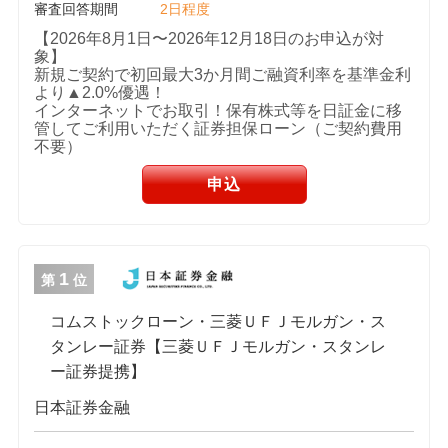
審査回答期間
2日程度
【2026年8月1日〜2026年12月18日のお申込が対
象】
新規ご契約で初回最大3か月間ご融資利率を基準金利
より▲2.0%優遇！
インターネットでお取引！保有株式等を日証金に移
管してご利用いただく証券担保ローン（ご契約費用
不要）
申込
1
第
位
コムストックローン・三菱ＵＦＪモルガン・ス
タンレー証券【三菱ＵＦＪモルガン・スタンレ
ー証券提携】
日本証券金融