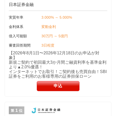
日本証券金融
実質年率
3.000% ～ 5.000%
金利体系
変動金利
借入可能額
30万円 ～ 5億円
審査回答期間
3日程度
【2026年8月1日〜2026年12月18日のお申込が対
象】
新規ご契約で初回最大3か月間ご融資利率を基準金利
より▲2.0%優遇！
インターネットでお取引！ご契約後も売買自由！SBI
証券をご利用のお客様専用の証券担保ローン
申込
1
第
位