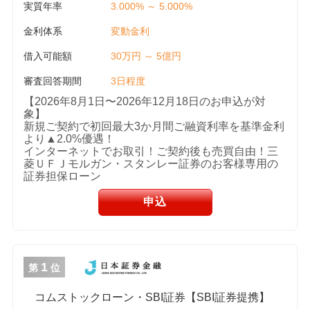
実質年率
3.000% ～ 5.000%
金利体系
変動金利
借入可能額
30万円 ～ 5億円
審査回答期間
3日程度
【2026年8月1日〜2026年12月18日のお申込が対
象】
新規ご契約で初回最大3か月間ご融資利率を基準金利
より▲2.0%優遇！
インターネットでお取引！ご契約後も売買自由！三
菱ＵＦＪモルガン・スタンレー証券のお客様専用の
証券担保ローン
申込
1
第
位
コムストックローン・SBI証券【SBI証券提携】