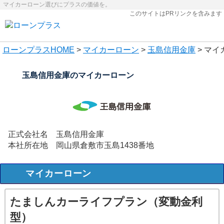
マイカーローン選びにプラスの価値を。
このサイトはPRリンクを含みます
ローンプラス
HOME
>
マイカーローン
>
玉島信用金庫
> マ
玉島信用金庫のマイカーローン
正式会社名
玉島信用金庫
本社所在地
岡山県倉敷市玉島1438番地
マイカーローン
たましんカーライフプラン（変動金利
型）