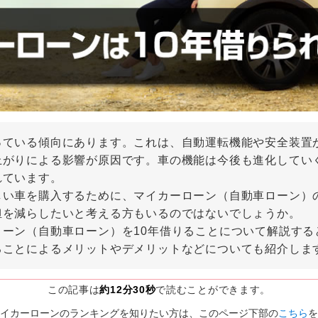
っている傾向にあります。これは、自動運転機能や安全装置
上がりによる影響が原因です。車の機能は今後も進化してい
れています。
しい車を購入するために、マイカーローン（自動車ローン）
担を減らしたいと考える方もいるのではないでしょうか。
ーン（自動車ローン）を10年借りることについて解説する
ることによるメリットやデメリットなどについても紹介しま
この記事は
約12分30秒
で読むことができます。
イカーローンのランキングを知りたい方は、このページ下部の
こちら
を