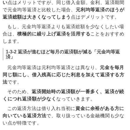
い
点はメリットですが、同じ借入金額、金利、返済期間
で元金均等返済と比較した場合、
元利均等返済のほうが
返済総額は大きくなってしまう
点はデメリットです。
もし、元金均等返済よりも返済総額を少なくしたい場
合は、
積極的に繰り上げ返済を活用する
ことをおすすめ
します。
1-3-2 返済が進むほど毎月の返済額が減る「元金均等返
済」
元金均等返済は元利均等返済とは異なり、
元金を毎月
同じ額にし、借入残高に応じた利息を加えて返済する方
法
です。
そのため、
返済開始時の返済額が一番多く、返済が続
くにつれ返済額が少なく
なっていきます。
この返済方法は借り入れ当初に
資金に余裕がある方に
向いている返済方法
で、取り扱っている金融機関も少な
い点が特徴です。