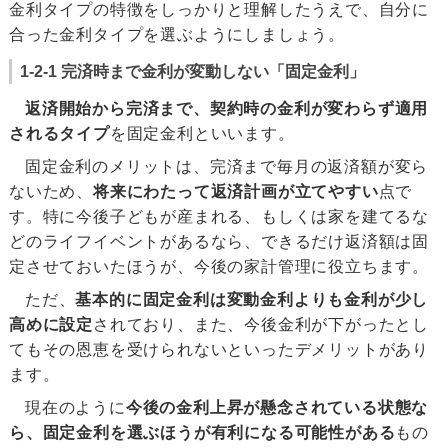
金利タイプの特徴をしっかりと理解したうえで、自分に
合った金利タイプを選ぶようにしましょう。
1-2-1 完済時まで金利が変動しない「固定金利」
返済開始から完済まで、契約時の金利が変わらず適用
されるタイプ
を固定金利といいます。
固定金利のメリットは、完済まで毎月の返済額が変ら
ないため、
将来にわたって返済計画が立てやすい
点で
す。特に今後子どもが産まれる、もしくは家を建てるな
どのライフイベントがあるなら、できるだけ返済額は固
定させておいたほうが、今後の家計管理に役立ちます。
ただ、
基本的に固定金利は変動金利よりも金利が少し
高めに設定
されており、また、今後金利が下がったとし
てもその恩恵を受けられないといったデメリットがあり
ます。
現在のように
今後の金利上昇が懸念されている状態な
ら、固定金利を選ぶほうが有利になる可能性がある
もの