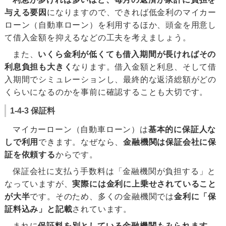
与える要因
になりますので、できれば低金利のマイカー
ローン（自動車ローン）を利用するほか、頭金を用意し
て借入金額を抑えるなどの工夫を考えましょう。
また、
いくら金利が低くても借入期間が長ければその
利息負担も大きく
なります。借入金額と利息、そして借
入期間でシミュレーションし、最終的な返済総額がどの
くらいになるのかを事前に確認することも大切です。
1-4-3 保証料
マイカーローン（自動車ローン）は
基本的に保証人な
しで利用
できます。なぜなら、
金融機関は保証会社に保
証を依頼する
からです。
保証会社に支払う手数料は「金融機関が負担する」と
なっていますが、
実際には金利に上乗せされていること
が大半
です。そのため、多くの金融機関では
金利に「保
証料込み」と記載
されています。
まれに
保証料を別としている金融機関もみられます