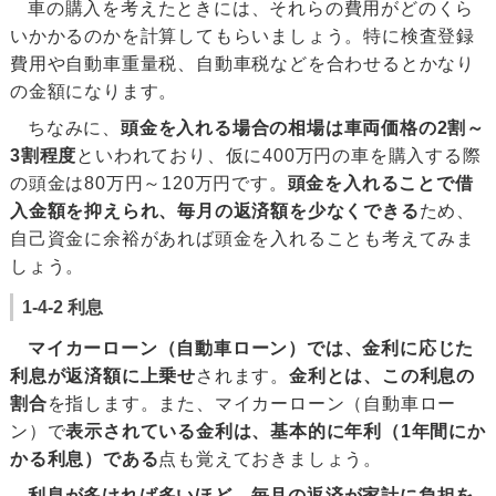
車の購入を考えたときには、それらの費用がどのくら
いかかるのかを計算してもらいましょう。特に検査登録
費用や自動車重量税、自動車税などを合わせるとかなり
の金額になります。
ちなみに、
頭金を入れる場合の相場は車両価格の2割～
3割程度
といわれており、仮に400万円の車を購入する際
の頭金は80万円～120万円です。
頭金を入れることで借
入金額を抑えられ、毎月の返済額を少なくできる
ため、
自己資金に余裕があれば頭金を入れることも考えてみま
しょう。
1-4-2 利息
マイカーローン（自動車ローン）では、金利に応じた
利息が返済額に上乗せ
されます。
金利とは、この利息の
割合
を指します。また、マイカーローン（自動車ロー
ン）で
表示されている金利は、基本的に年利（1年間にか
かる利息）である
点も覚えておきましょう。
利息が多ければ多いほど、毎月の返済が家計に負担を