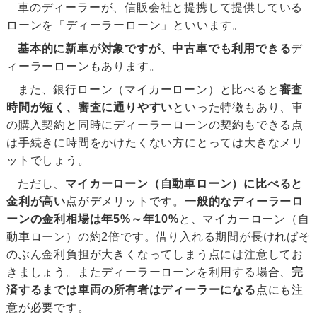
車のディーラーが、信販会社と提携して提供している
ローンを「ディーラーローン」といいます。
基本的に新車が対象ですが、中古車でも利用できる
デ
ィーラーローンもあります。
また、銀行ローン（マイカーローン）と比べると
審査
時間が短く、審査に通りやすい
といった特徴もあり、車
の購入契約と同時にディーラーローンの契約もできる点
は手続きに時間をかけたくない方にとっては大きなメリ
ットでしょう。
ただし、
マイカーローン（自動車ローン）に比べると
金利が高い
点がデメリットです。
一般的なディーラーロ
ーンの金利相場は年5%～年10%
と、マイカーローン（自
動車ローン）の約2倍です。借り入れる期間が長ければそ
のぶん金利負担が大きくなってしまう点には注意してお
きましょう。またディーラーローンを利用する場合、
完
済するまでは車両の所有者はディーラーになる
点にも注
意が必要です。