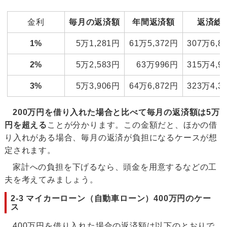
金利
毎月の返済額
年間返済額
返済総
1%
5万1,281円
61万5,372円
307万6,8
2%
5万2,583円
63万996円
315万4,9
3%
5万3,906円
64万6,872円
323万4,3
200万円を借り入れた場合と比べて毎月の返済額は5万
円を超える
ことが分かります。この金額だと、ほかの借
り入れがある場合、毎月の返済が負担になるケースが想
定されます。
家計への負担を下げるなら、頭金を用意するなどの工
夫を考えてみましょう。
2-3 マイカーローン（自動車ローン）400万円のケー
ス
400万円を借り入れた場合の返済額は以下のとおりで