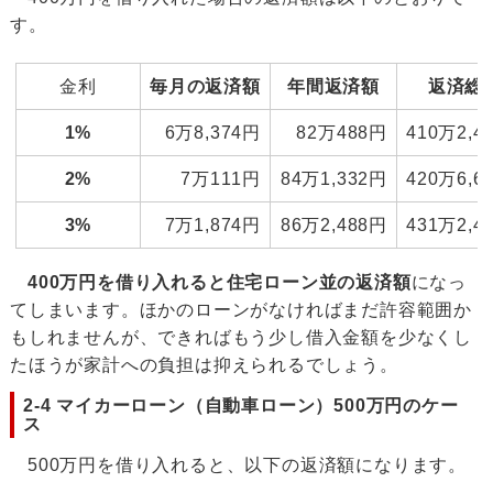
す。
金利
毎月の返済額
年間返済額
返済総
1%
6万8,374円
82万488円
410万2,4
2%
7万111円
84万1,332円
420万6,6
3%
7万1,874円
86万2,488円
431万2,4
400万円を借り入れると住宅ローン並の返済額
になっ
てしまいます。ほかのローンがなければまだ許容範囲か
もしれませんが、できればもう少し借入金額を少なくし
たほうが家計への負担は抑えられるでしょう。
2-4 マイカーローン（自動車ローン）500万円のケー
ス
500万円を借り入れると、以下の返済額になります。