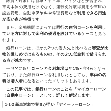
融資の対象には新車・中古車、バイクなどが含まれ、
車両本体の費用だけでなく、運転免許取得費用や車庫の
設置費用、自動車保険料や修理費用など
利用できる用途
が広い点が特徴
です。
また、金融機関によっては
同行の住宅ローンを利用し
ている方に対して金利の優遇を設けている
ケースも見ら
れます。
銀行ローンは、ほかの2つの借入先と比べると
審査が比
較的厳しめではあるものの、そのぶん低金利で借りられ
る点が魅力
です。
一般的に銀行ローンの
金利相場は年1%～年4%
となっ
ており、また銀行ローンを利用したとしても、
車両の名
義は購入者になる
といったメリットもあります。
この記事では、銀行ローンのことを「マイカーローン
（自動車ローン）」として、詳しく解説します
。
1-1-2 新車対象で審査が早い「ディーラーローン」