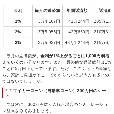
金利
毎月の返済額
年間返済額
返済総
1%
3万4,187円
41万244円
205万1,2
2%
3万5,055円
42万660円
210万3,3
3%
3万5,937円
43万1,244円
215万6,2
毎月の返済額が、
金利が1%上がるごとに1,000円弱増
えていく
のが分かります。また、最終的な返済総額は1%
ごとに5万円上がっています。ただ、このくらいの金額な
ら、家計に負担がそこまでかからないと思う方も多いの
ではないでしょうか。
2-2 マイカーローン（自動車ローン）300万円のケー
ス
では次に、300万円借り入れた場合のシミュレーショ
ン結果をみてみましょう。