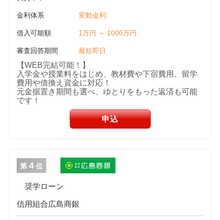
金利体系
変動金利
借入可能額
1万円 ～ 1000万円
審査回答期間
最短即日
【WEB完結可能！】
入学金や授業料をはじめ、教材費や下宿費用、留学
費用や借換え資金に対応！
元金据置き期間も選べ、ゆとりをもった返済も可能
です！
申込
4
第
位
奨学ローン
信用組合広島商銀