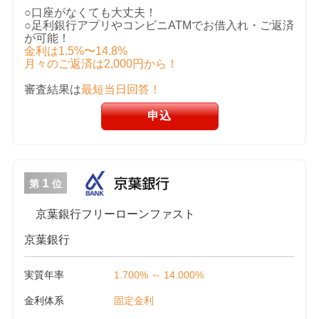
○口座がなくても大丈夫！
○足利銀行アプリやコンビニATMでお借入れ・ご返済
が可能！
金利は1.5%〜14.8%
月々のご返済は2,000円から！
審査結果は
最短当日回答！
申込
1
第
位
京葉銀行フリーローンファスト
京葉銀行
実質年率
1.700% ～ 14.000%
金利体系
固定金利