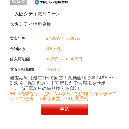
5
第
位
大阪シティ教育ローン
大阪シティ信用金庫
実質年率
2.480% ～ 3.580%
金利体系
変動金利
借入可能額
10万円 ～ 1000万円
審査回答期間
最短1日
審査結果は最短1日で回答！変動金利で年2.48%〜
3.58%（保証料込）！安定した学習環境をサポー
ト。他行庫からの借り換えもOK！
WEB完結なら、お申込みからご契約までインターネ
ツトで完結！（来店不要、24時間受付）
申込