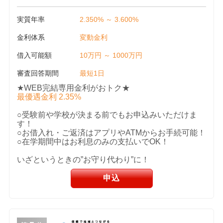
実質年率
2.350% ～ 3.600%
金利体系
変動金利
借入可能額
10万円 ～ 1000万円
審査回答期間
最短1日
★WEB完結専用金利がおトク★
最優遇金利 2.35%
○受験前や学校が決まる前でもお申込みいただけま
す！
○お借入れ・ご返済はアプリやATMからお手続可能！
○在学期間中はお利息のみの支払いでOK！
いざというときの”お守り代わり”に！
申込