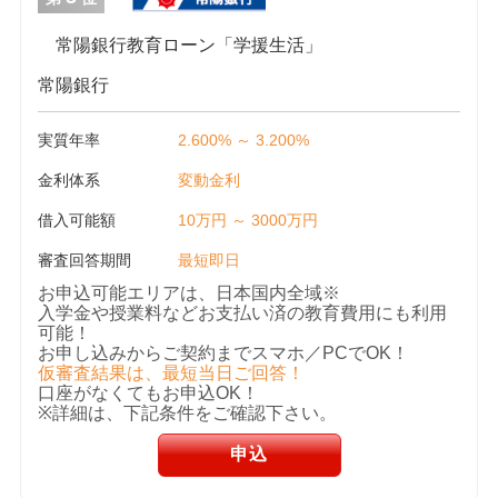
常陽銀行教育ローン「学援生活」
常陽銀行
実質年率
2.600% ～ 3.200%
金利体系
変動金利
借入可能額
10万円 ～ 3000万円
審査回答期間
最短即日
お申込可能エリアは、日本国内全域※
入学金や授業料などお支払い済の教育費用にも利用
可能！
お申し込みからご契約までスマホ／PCでOK！
仮審査結果は、最短当日ご回答！
口座がなくてもお申込OK！
※詳細は、下記条件をご確認下さい。
申込