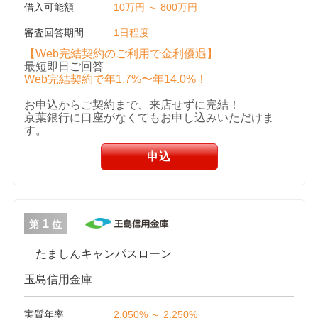
借入可能額
10万円 ～ 800万円
審査回答期間
1日程度
【Web完結契約のご利用で金利優遇】
最短即日ご回答
Web完結契約で年1.7%〜年14.0%！
お申込からご契約まで、来店せずに完結！
京葉銀行に口座がなくてもお申し込みいただけま
す。
申込
1
第
位
たましんキャンパスローン
玉島信用金庫
実質年率
2.050% ～ 2.250%