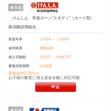
5
第
位
けんしん 学資ローン“スタディ”（カード型）
新潟縣信用組合
実質年率
2.550% ～ 3.150%
金利体系
変動金利
借入可能額
50万円 ～ 1000万円
審査回答期間
1日程度
変動金利2.55%〜
お子様の教育に係る資金全般に対応可能
申込
5
第
位