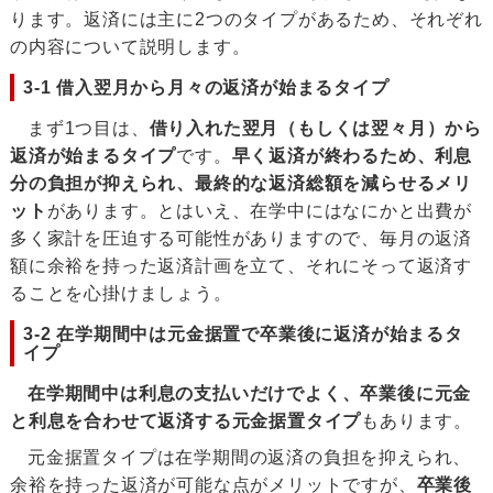
ります。返済には主に2つのタイプがあるため、それぞれ
の内容について説明します。
3-1 借入翌月から月々の返済が始まるタイプ
まず1つ目は、
借り入れた翌月（もしくは翌々月）から
返済が始まるタイプ
です。
早く返済が終わるため、利息
分の負担が抑えられ、最終的な返済総額を減らせるメリ
ット
があります。とはいえ、在学中にはなにかと出費が
多く家計を圧迫する可能性がありますので、毎月の返済
額に余裕を持った返済計画を立て、それにそって返済す
ることを心掛けましょう。
3-2 在学期間中は元金据置で卒業後に返済が始まるタ
イプ
在学期間中は利息の支払いだけでよく、卒業後に元金
と利息を合わせて返済する元金据置タイプ
もあります。
元金据置タイプは在学期間の返済の負担を抑えられ、
余裕を持った返済が可能な点がメリットですが、
卒業後