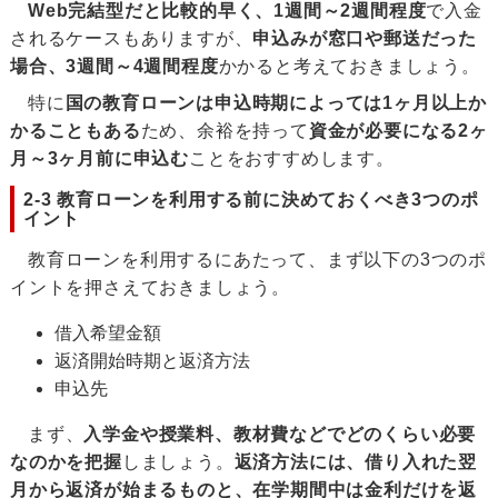
Web完結型だと比較的早く、1週間～2週間程度
で入金
されるケースもありますが、
申込みが窓口や郵送だった
場合、3週間～4週間程度
かかると考えておきましょう。
特に
国の教育ローンは申込時期によっては1ヶ月以上か
かることもある
ため、余裕を持って
資金が必要になる2ヶ
月～3ヶ月前に申込む
ことをおすすめします。
2-3 教育ローンを利用する前に決めておくべき3つのポ
イント
教育ローンを利用するにあたって、まず以下の3つのポ
イントを押さえておきましょう。
借入希望金額
返済開始時期と返済方法
申込先
まず、
入学金や授業料、教材費などでどのくらい必要
なのかを把握
しましょう。
返済方法には、借り入れた翌
月から返済が始まるものと、在学期間中は金利だけを返