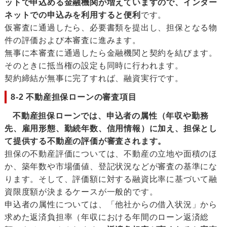
ットで申込める金融機関が増えていますので、インター
ネットでの申込みを利用すると便利
です。
仮審査に通過したら、必要書類を提出し、担保となる物
件の評価および本審査に進みます。
無事に本審査に通過したら金融機関と契約を結びます。
そのときに抵当権の設定も同時に行われます。
契約締結が無事に完了すれば、融資実行です。
8-2 不動産担保ローンの審査項目
不動産担保ローンでは、申込者の属性（年収や勤務
先、雇用形態、勤続年数、信用情報）に加え、担保とし
て提供する不動産の評価が審査されます。
担保の不動産評価については、不動産の立地や面積のほ
か、築年数や市場価値、登記状況などが審査の基準にな
ります。そして、評価額に対する融資比率に基づいて融
資限度額が決まるケースが一般的です。
申込者の属性については、「他社からの借入状況」から
求めた返済負担率（年収における年間のローン返済総