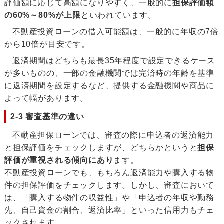
評価額に応じて高額になりやすく、一般的に
担保評価額
の60%～80%
が
上限
といわれています
。
不動産投資ローンの借入可能額は、一般的に年収の7倍
から10倍が目安です。
返済期間はどちらも最長35年程度で設定できるケース
が多いものの、一部の金融機関では完済時の年齢を基準
に返済期間を設定するなど、提供する金融機関や商品に
よって幅があります。
2-3 審査基準の違い
不動産担保ローンでは、審査の際に申込者の返済能力
と担保評価をチェックしますが、どちらかというと
担保
評価が重視される傾向にあり
ます。
不動産投資ローンでも、もちろん返済能力や購入する物
件の担保評価をチェックします。しかし、審査において
は、「購入する物件の収益性」や「申込者の年収や勤務
先、自己資金の割合、返済比率」といった信用力もチェ
ックされます。