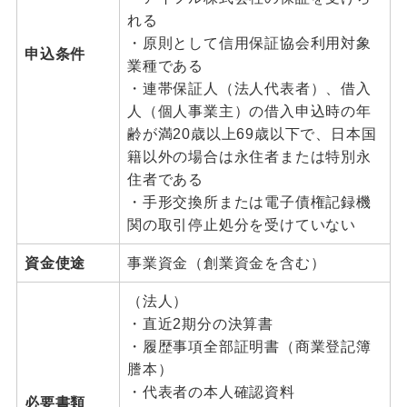
れる
・原則として信用保証協会利用対象
申込条件
業種である
・連帯保証人（法人代表者）、借入
人（個人事業主）の借入申込時の年
齢が満20歳以上69歳以下で、日本国
籍以外の場合は永住者または特別永
住者である
・手形交換所または電子債権記録機
関の取引停止処分を受けていない
資金使途
事業資金（創業資金を含む）
（法人）
・直近2期分の決算書
・履歴事項全部証明書（商業登記簿
謄本）
・代表者の本人確認資料
必要書類